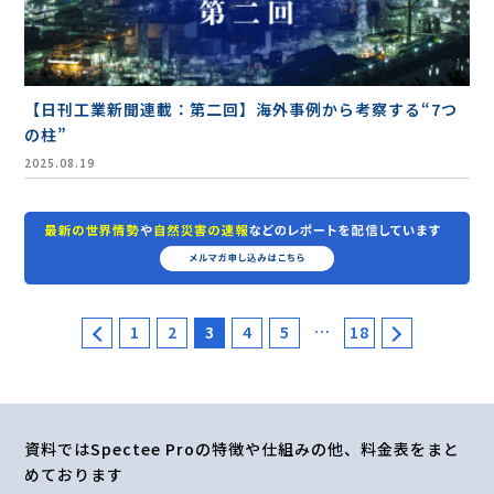
【日刊工業新聞連載：第二回】海外事例から考察する“7つ
の柱”
2025.08.19
…
1
2
3
4
5
18
資料ではSpectee Proの特徴や仕組みの他、料金表をまと
めております