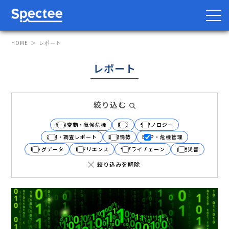
HOME
レポート
レポート
防災・BCP向け
サプライチェーン向け
絞り込む
サービス
気候変動・気候危機
防災
テクノロジー
Spectee Pro
速報・調査レポート
国際情勢
BCP・危機管理
ビッグデータ
レジリエンス
サプライチェーン
自然災害
Spectee SCR
絞り込みを解除
スマートリスク管理
導入事例
レポート