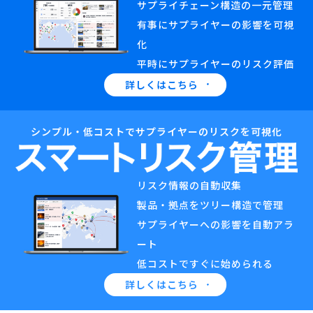
サプライチェーン構造の一元管理
有事にサプライヤーの影響を可視
セミナー・イベント
化
平時にサプライヤーのリスク評価
企業情報
詳しくはこちら
ニュース
ミッション
シンプル・低コストでサプライヤーのリスクを可視化
経営チーム
沿革
リスク情報の自動収集
会社概要
製品・拠点をツリー構造で管理
サプライヤーへの影響を自動アラ
パートナー
ート
採用情報
低コストですぐに始められる
お問い合わせ
詳しくはこちら