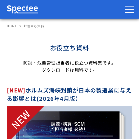
HOME
お役立ち資料
お役立ち資料
防災・BCP向け
サプライチェーン向け
防災・危機管理担当者に役立つ資料集です。
サービス
ダウンロードは無料です。
Spectee Pro
[NEW]
ホルムズ海峡封鎖が日本の製造業に与え
Spectee SCR
る影響とは(2026年4月版）
スマートリスク管理
導入事例
レポート