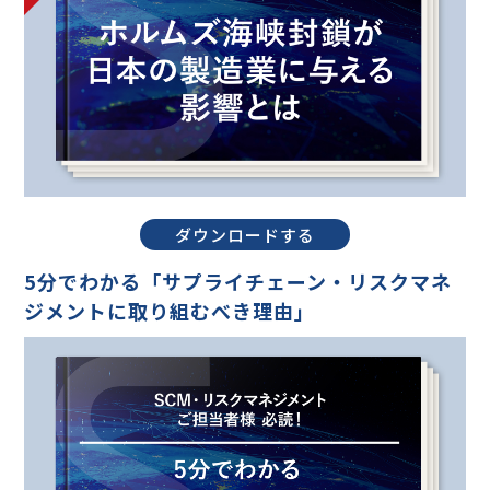
セミナー・イベント
企業情報
ニュース
ミッション
ダウンロードする
経営チーム
5分でわかる「サプライチェーン・リスクマネ
沿革
ジメントに取り組むべき理由」
会社概要
パートナー
採用情報
お問い合わせ