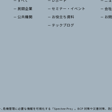
すべて
レポート
ニュ
民間企業
セミナー・イベント
会社
公共機関
お役立ち資料
お問
テックブログ
危機管理に必要な情報を可視化する「Spectee Pro」。BCP 対策や災害対策