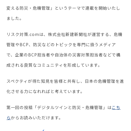
変える防災・危機管理」というテーマで連載を開始いたし
セミナー・イベント
ました。
企業情報
リスク対策.comは、株式会社新建新聞社が運営する、危機
管理やBCP、防災などのトピックを専門に扱うメディア
ニュース
ミッション
で、企業のBCP担当者や自治体の災害対策担当者などで構
経営チーム
成される良質なコミュニティを形成しています。
沿革
スペクティが得た知見を皆様と共有し、日本の危機管理を進
会社概要
化させる力になれればと考えています。
パートナー
採用情報
第一回の投稿「デジタルツインと防災・危機管理」は
こち
お問い合わせ
ら
からお読みいただけます。