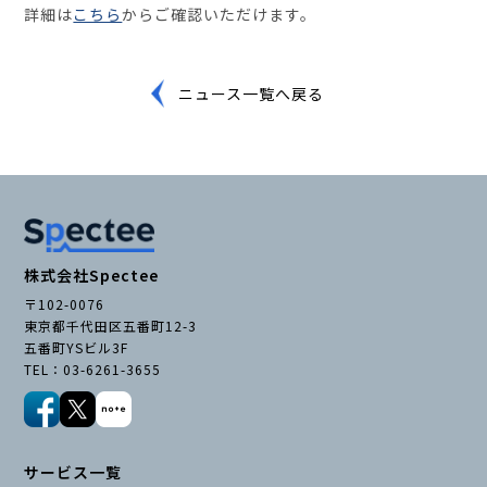
詳細は
こちら
からご確認いただけます。
セミナー・イベント
ニュース一覧へ戻る
企業情報
ニュース
ミッション
経営チーム
株式会社Spectee
沿革
〒102-0076
会社概要
東京都千代田区五番町12-3
五番町YSビル3F
パートナー
TEL：03-6261-3655
採用情報
お問い合わせ
サービス一覧