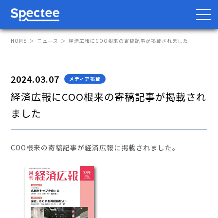
HOME
ニュース
経済広報にCOO根来の寄稿記事が掲載されました
2024.03.07
メディア掲載
防災・BCP向け
サプライチェーン向け
経済広報にCOO根来の寄稿記事が掲載され
サービス
ました
Spectee Pro
Spectee SCR
COO根来の寄稿記事が経済広報に掲載されました。
スマートリスク管理
導入事例
レポート