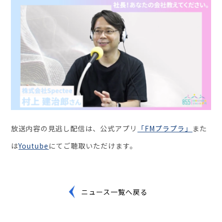
セミナー・イベント
企業情報
ニュース
ミッション
経営チーム
沿革
放送内容の見逃し配信は、公式アプリ
「FMプラプラ」
また
会社概要
は
Youtube
にてご聴取いただけます。
パートナー
採用情報
ニュース一覧へ戻る
お問い合わせ