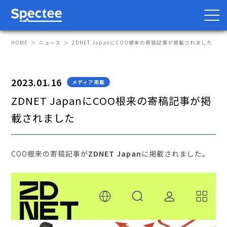
HOME
ニュース
ZDNET JapanにCOO根来の寄稿記事が掲載されました
2023.01.16
メディア掲載
防災・BCP向け
サプライチェーン向け
ZDNET JapanにCOO根来の寄稿記事が掲
サービス
載されました
Spectee Pro
Spectee SCR
COO根来の寄稿記事が
ZDNET Japan
に掲載されました。
スマートリスク管理
導入事例
レポート