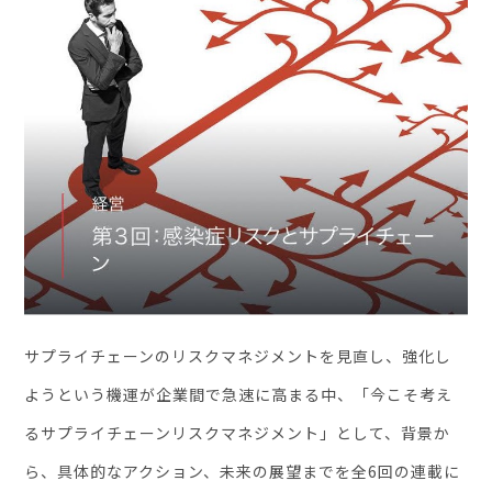
セミナー・イベント
企業情報
ニュース
ミッション
経営チーム
沿革
会社概要
パートナー
サプライチェーンのリスクマネジメントを見直し、強化し
採用情報
ようという機運が企業間で急速に高まる中、「今こそ考え
お問い合わせ
るサプライチェーンリスクマネジメント」として、背景か
ら、具体的なアクション、未来の展望までを全6回の連載に