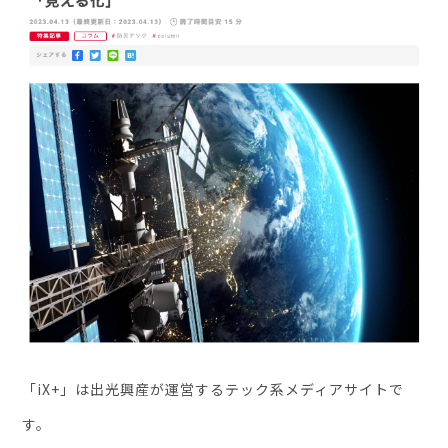
セミナー・イベント
企業情報
ニュース
ミッション
経営チーム
沿革
会社概要
パートナー
採用情報
「iX+」は出光興産が運営するテック系メディアサイトで
お問い合わせ
す。