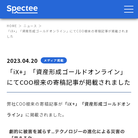
HOME
ニュース
「iX+」「資産形成ゴールドオンライン」にてCOO根来の寄稿記事が掲載されま
した
防災・BCP向け
サプライチェーン向け
2023.04.20
メディア掲載
サービス
「iX+」「資産形成ゴールドオンライン」
にてCOO根来の寄稿記事が掲載されました
Spectee Pro
Spectee SCR
スマートリスク管理
弊社COO根来の寄稿記事が
「iX+」「資産形成ゴールドオン
ライン」
に掲載されました。
導入事例
レポート