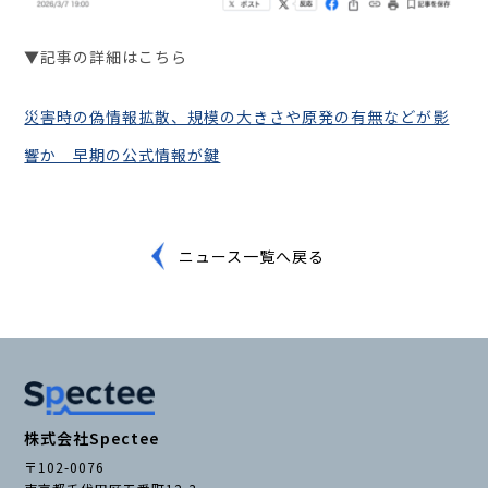
▼記事の詳細はこちら
セミナー・イベント
災害時の偽情報拡散、規模の大きさや原発の有無などが影
企業情報
響か 早期の公式情報が鍵
ニュース
ミッション
経営チーム
ニュース一覧へ戻る
沿革
会社概要
パートナー
採用情報
お問い合わせ
株式会社Spectee
〒102-0076