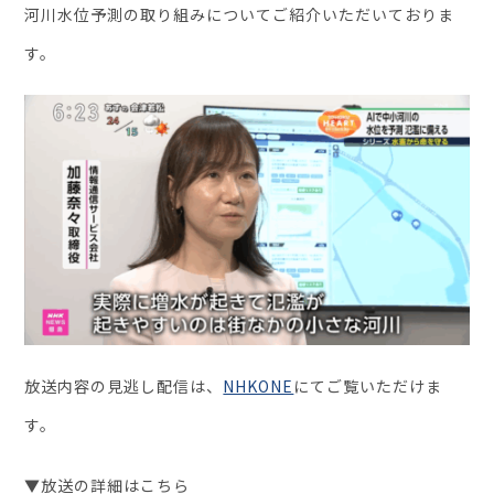
河川水位予測の取り組みについてご紹介いただいておりま
す。
セミナー・イベント
企業情報
ニュース
ミッション
経営チーム
沿革
会社概要
パートナー
放送内容の見逃し配信は、
NHKONE
にてご覧いただけま
採用情報
す。
お問い合わせ
▼放送の詳細はこちら