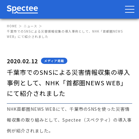
HOME
ニュース
千葉市でのSNSによる災害情報収集の導入事例として、NHK「首都圏NEWS
WEB」にて紹介されました
防災・BCP向け
サプライチェーン向け
2020.02.12
メディア掲載
サービス
千葉市でのSNSによる災害情報収集の導入
事例として、NHK「首都圏NEWS WEB」
Spectee Pro
にて紹介されました
Spectee SCR
スマートリスク管理
NHK首都圏NEWS WEBにて、千葉市のSNSを使った災害情
報収集の取り組みとして、Spectee（スペクティ）の導入事
導入事例
例が紹介されました。
レポート