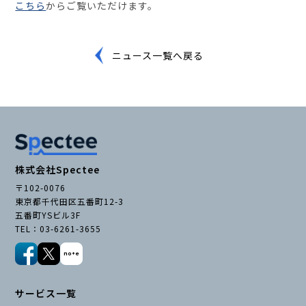
こちら
からご覧いただけます。
セミナー・イベント
ニュース一覧へ戻る
企業情報
ニュース
ミッション
経営チーム
株式会社Spectee
沿革
〒102-0076
会社概要
東京都千代田区五番町12-3
五番町YSビル3F
パートナー
TEL：03-6261-3655
採用情報
お問い合わせ
サービス一覧