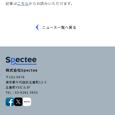
記事は
こちら
からお読みいただけます。
セミナー・イベント
ニュース一覧へ戻る
企業情報
ニュース
ミッション
経営チーム
沿革
株式会社Spectee
会社概要
〒102-0076
東京都千代田区五番町12-3
パートナー
五番町YSビル3F
採用情報
TEL：03-6261-3655
お問い合わせ