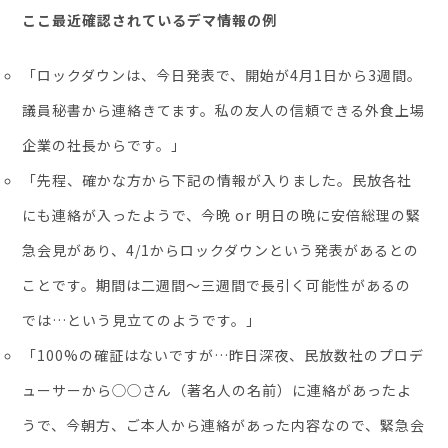
お役立ち資料
ここ最近確認されているデマ情報の例
「ロックダウンは、今日発表で、開始が4月1日から3週間。
議員秘書から連絡きてます。私の友人の信頼できる外食上場
企業の社長からです。」
「先程、確かな方から下記の情報が入りました。民放各社
にも連絡が入ったようで、今晩 or 明日の晩に安倍総理の緊
急会見があり、4/1からロックダウンという発表があるとの
ことです。期間は二週間〜三週間で長引く可能性があるの
では…という見立てのようです。」
「100%の確証はないですが…昨日深夜、民放数社のプロデ
ューサーから◯◯さん（著名人の名前）に連絡があったよ
うで、今朝方、ご本人から連絡があった内容なので、緊急会