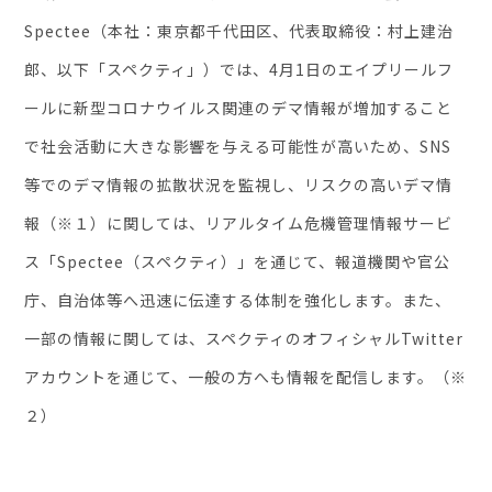
Spectee（本社：東京都千代田区、代表取締役：村上建治
セミナー・イベント
郎、以下「スペクティ」）では、4月1日のエイプリールフ
ールに新型コロナウイルス関連のデマ情報が増加すること
企業情報
で社会活動に大きな影響を与える可能性が高いため、SNS
ニュース
等でのデマ情報の拡散状況を監視し、リスクの高いデマ情
ミッション
報（※１）に関しては、リアルタイム危機管理情報サービ
経営チーム
ス「Spectee（スペクティ）」を通じて、報道機関や官公
沿革
庁、自治体等へ迅速に伝達する体制を強化します。また、
会社概要
一部の情報に関しては、スペクティのオフィシャルTwitter
パートナー
アカウントを通じて、一般の方へも情報を配信します。（※
採用情報
２）
お問い合わせ