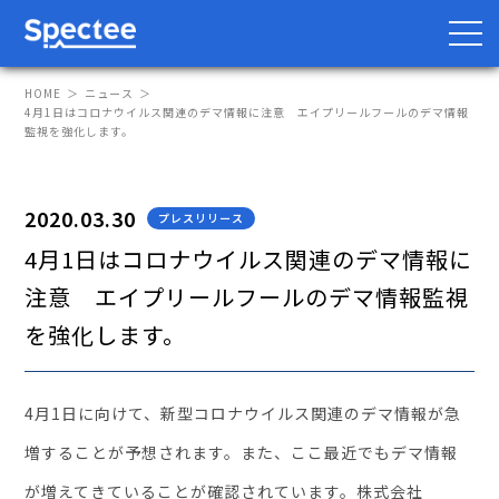
HOME
ニュース
4月1日はコロナウイルス関連のデマ情報に注意 エイプリールフールのデマ情報
監視を強化します。
防災・BCP向け
サプライチェーン向け
2020.03.30
プレスリリース
サービス
4月1日はコロナウイルス関連のデマ情報に
注意 エイプリールフールのデマ情報監視
Spectee Pro
を強化します。
Spectee SCR
スマートリスク管理
4月1日に向けて、新型コロナウイルス関連のデマ情報が急
導入事例
増することが予想されます。また、ここ最近でもデマ情報
が増えてきていることが確認されています。株式会社
レポート