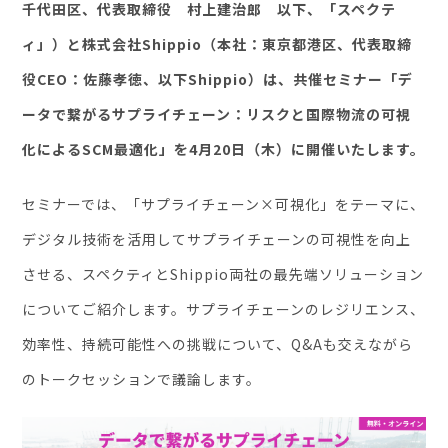
千代⽥区、代表取締役 村上建治郎 以下、「スペクテ
ィ」）と株式会社Shippio（本社：東京都港区、代表取締
セミナー・イベント
役CEO：佐藤孝徳、以下Shippio）は、共催セミナー「デ
企業情報
ータで繋がるサプライチェーン：リスクと国際物流の可視
化によるSCM最適化」を4月20日（木）に開催いたします。
ニュース
ミッション
セミナーでは、「サプライチェーン×可視化」をテーマに、
経営チーム
デジタル技術を活用してサプライチェーンの可視性を向上
沿革
させる、スペクティとShippio両社の最先端ソリューション
会社概要
についてご紹介します。サプライチェーンのレジリエンス、
パートナー
効率性、持続可能性への挑戦について、Q&Aも交えながら
採用情報
のトークセッションで議論します。
お問い合わせ