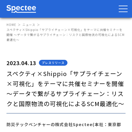
HOME
ニュース
スペクティ×Shippio「サプライチェーン×可視化」をテーマに共催セミナーを
開催 ～データで繋がるサプライチェーン：リスクと国際物流の可視化によるSCM
最適化～
防災・BCP向け
サプライチェーン向け
2023.04.13
プレスリリース
サービス
スペクティ×Shippio「サプライチェーン
Spectee Pro
×可視化」をテーマに共催セミナーを開催
Spectee SCR
～データで繋がるサプライチェーン：リス
スマートリスク管理
クと国際物流の可視化によるSCM最適化～
導入事例
防災テックベンチャーの株式会社Spectee(本社：東京都
レポート