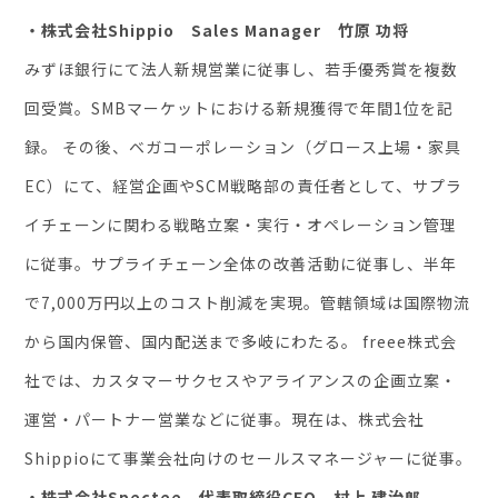
・株式会社Shippio Sales Manager 竹原 功将
みずほ銀行にて法人新規営業に従事し、若手優秀賞を複数
回受賞。SMBマーケットにおける新規獲得で年間1位を記
録。 その後、ベガコーポレーション（グロース上場・家具
EC）にて、経営企画やSCM戦略部の責任者として、サプラ
イチェーンに関わる戦略立案・実行・オペレーション管理
に従事。サプライチェーン全体の改善活動に従事し、半年
で7,000万円以上のコスト削減を実現。管轄領域は国際物流
から国内保管、国内配送まで多岐にわたる。 freee株式会
社では、カスタマーサクセスやアライアンスの企画立案・
運営・パートナー営業などに従事。現在は、株式会社
Shippioにて事業会社向けのセールスマネージャーに従事。
・株式会社Spectee 代表取締役CEO 村上 建治郎