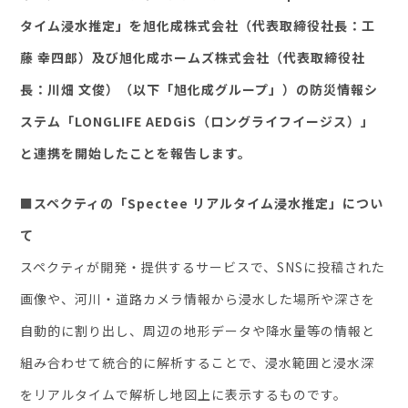
タイム浸水推定」を旭化成株式会社（代表取締役社長：工
セミナー・イベント
藤 幸四郎）及び旭化成ホームズ株式会社（代表取締役社
長：川畑 文俊）（以下「旭化成グループ」）の防災情報シ
企業情報
ステム「LONGLIFE AEDGiS（ロングライフイージス）」
ニュース
と連携を開始したことを報告します。
ミッション
経営チーム
■スペクティの「Spectee リアルタイム浸水推定」につい
沿革
て
会社概要
スペクティが開発・提供するサービスで、SNSに投稿された
パートナー
画像や、河川・道路カメラ情報から浸水した場所や深さを
採用情報
自動的に割り出し、周辺の地形データや降水量等の情報と
お問い合わせ
組み合わせて統合的に解析することで、浸水範囲と浸水深
をリアルタイムで解析し地図上に表示するものです。