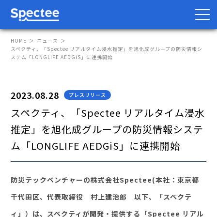
HOME
ニュース
スペクティ、「Spectee リアルタイム浸水推定」を旭化成グループの防災情報シ
ステム「LONGLIFE AEDGiS」に連携開始
防災・BCP向け
サプライチェーン向け
2023.08.28
プレスリリース
サービス
スペクティ、「Spectee リアルタイム浸水
推定」を旭化成グループの防災情報システ
Spectee Pro
ム「LONGLIFE AEDGiS」に連携開始
Spectee SCR
スマートリスク管理
防災テックベンチャーの株式会社Spectee(本社：東京都
導入事例
千代⽥区、代表取締役 村上建治郎 以下、「スペクテ
ィ」）は、スペクティが開発・提供する「Spectee リアル
レポート