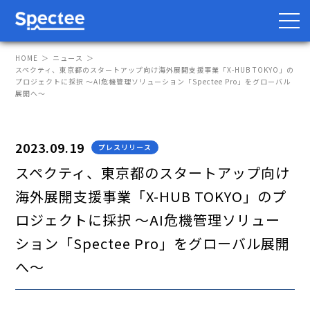
HOME
ニュース
スペクティ、東京都のスタートアップ向け海外展開支援事業「X-HUB TOKYO」の
プロジェクトに採択 〜AI危機管理ソリューション「Spectee Pro」をグローバル
展開へ〜
防災・BCP向け
サプライチェーン向け
2023.09.19
プレスリリース
サービス
スペクティ、東京都のスタートアップ向け
Spectee Pro
海外展開支援事業「X-HUB TOKYO」のプ
Spectee SCR
ロジェクトに採択 〜AI危機管理ソリュー
スマートリスク管理
ション「Spectee Pro」をグローバル展開
へ〜
導入事例
レポート