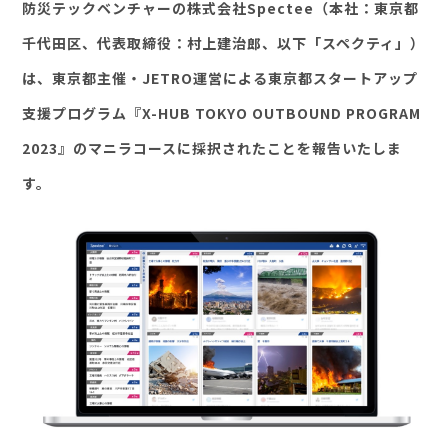
防災テックベンチャーの株式会社Spectee（本社：東京都
千代田区、代表取締役：村上建治郎、以下「スペクティ」）
セミナー・イベント
は、東京都主催・JETRO運営による東京都スタートアップ
企業情報
支援プログラム『X-HUB TOKYO OUTBOUND PROGRAM
2023』のマニラコースに採択されたことを報告いたしま
ニュース
す。
ミッション
経営チーム
沿革
会社概要
パートナー
採用情報
お問い合わせ