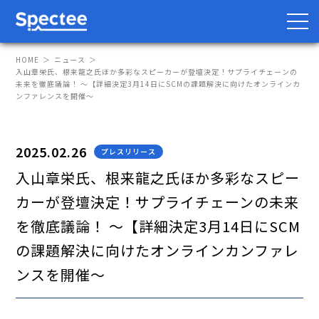
HOME
ニュース
入山章栄氏、根来龍之氏ほか多彩なスピーカーが登壇決定！サプライチェーンの
未来を徹底議論！ 〜【詳細決定3月14日にSCMの課題解決に向けたオンラインカ
ンファレンスを開催〜
防災・BCP向け
サプライチェーン向け
2025.02.26
プレスリリース
サービス
入山章栄氏、根来龍之氏ほか多彩なスピー
Spectee Pro
カーが登壇決定！サプライチェーンの未来
Spectee SCR
を徹底議論！ 〜【詳細決定3月14日にSCM
スマートリスク管理
の課題解決に向けたオンラインカンファレ
ンスを開催〜
導入事例
レポート