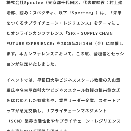
株式会社Spectee（東京都千代田区、代表取締役：村上建
治郎、読み：スペクティ、以下「Spectee」）は、「未来
セミナー・イベント
をつくるサプライチェーン・レジリエンス」をテーマにし
企業情報
たオンラインカンファレンス「SFX – SUPPLY CHAIN
FUTURE EXPERIENCE」を2025年3月14日（金）に開催し
ニュース
ます。本カンファレンスにおいて、この度、登壇者とセッシ
ミッション
ョンが決定いたしました。
経営チーム
沿革
イベントでは、早稲田大学ビジネススクール教授の入山章
会社概要
栄氏や名古屋商科大学ビジネススクール教授の根来龍之氏
パートナー
をはじめとした有識者や、業界リーダー企業、スタートア
採用情報
ップが意見交換し、サプライチェーンマネジメント
お問い合わせ
（SCM）業界の活性化やサプライチェーン‧レジリエンス