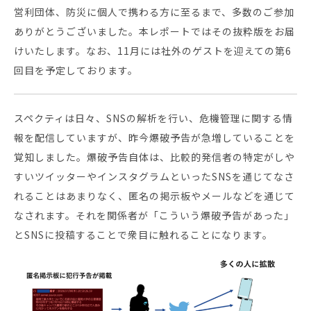
営利団体、防災に個人で携わる方に至るまで、多数のご参加
ありがとうございました。本レポートではその抜粋版をお届
セミナー・イベント
けいたします。なお、11月には社外のゲストを迎えての第6
回目を予定しております。
企業情報
ニュース
スペクティは日々、SNSの解析を行い、危機管理に関する情
ミッション
報を配信していますが、昨今爆破予告が急増していることを
経営チーム
覚知しました。爆破予告自体は、比較的発信者の特定がしや
すいツイッターやインスタグラムといったSNSを通じてなさ
沿革
れることはあまりなく、匿名の掲示板やメールなどを通じて
会社概要
なされます。それを関係者が「こういう爆破予告があった」
パートナー
とSNSに投稿することで衆目に触れることになります。
採用情報
お問い合わせ