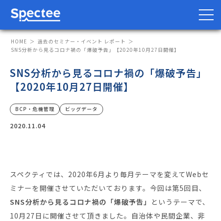
HOME
過去のセミナー・イベント レポート
SNS分析から見るコロナ禍の「爆破予告」【2020年10月27日開催】
SNS分析から見るコロナ禍の「爆破予告」
防災・BCP向け
サプライチェーン向け
【2020年10月27日開催】
サービス
BCP・危機管理
ビッグデータ
2020.11.04
Spectee Pro
Spectee SCR
スマートリスク管理
スペクティでは、2020年6月より毎月テーマを変えてWebセ
ミナーを開催させていただいております。今回は第5回目、
導入事例
SNS分析から見るコロナ禍の「爆破予告」
というテーマで、
10月27日に開催させて頂きました。自治体や民間企業、非
レポート