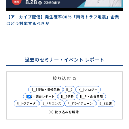
セミナー・イベント
【アーカイブ配信】発生確率80%「南海トラフ地震」企業
はどう対応するべきか
企業情報
ニュース
ミッション
過去のセミナー・イベント レポート
経営チーム
沿革
絞り込む
会社概要
気候変動・気候危機
防災
テクノロジー
パートナー
速報・調査レポート
国際情勢
BCP・危機管理
採用情報
ビッグデータ
レジリエンス
サプライチェーン
自然災害
絞り込みを解除
お問い合わせ