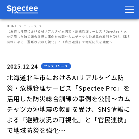
HOME
ニュース
北海道北斗市におけるAIリアルタイム防災・危機管理サービス「Spectee Pro」
を活用した防災総合訓練の事例を公開～カムチャツカ沖地震の教訓を受け、SNS
情報による「避難状況の可視化」と「官民連携」で地域防災を強化～
防災・BCP向け
サプライチェーン向け
2025.12.24
プレスリリース
サービス
北海道北斗市におけるAIリアルタイム防
Spectee Pro
災・危機管理サービス「Spectee Pro」を
Spectee SCR
活用した防災総合訓練の事例を公開～カム
スマートリスク管理
チャツカ沖地震の教訓を受け、SNS情報に
よる「避難状況の可視化」と「官民連携」
導入事例
で地域防災を強化～
レポート