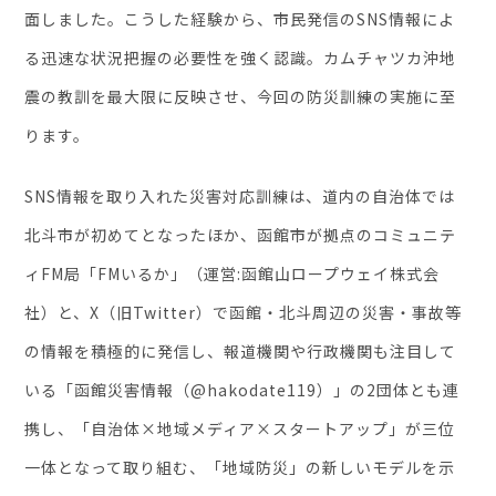
面しました。こうした経験から、市民発信のSNS情報によ
る迅速な状況把握の必要性を強く認識。カムチャツカ沖地
震の教訓を最大限に反映させ、今回の防災訓練の実施に至
ります。
SNS情報を取り入れた災害対応訓練は、道内の自治体では
北斗市が初めてとなったほか、函館市が拠点のコミュニテ
ィFM局「FMいるか」（運営:函館山ロープウェイ株式会
社）と、X（旧Twitter）で函館・北斗周辺の災害・事故等
の情報を積極的に発信し、報道機関や行政機関も注目して
いる「函館災害情報（@hakodate119）」の2団体とも連
携し、「自治体×地域メディア×スタートアップ」が三位
一体となって取り組む、「地域防災」の新しいモデルを示