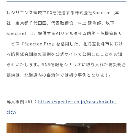
レジリエンス領域でDXを推進する株式会社Spectee（本
セミナー・イベント
社：東京都千代田区、代表取締役：村上 建治郎、以下
企業情報
Spectee）は、提供するAIリアルタイム防災・危機管理サ
ービス『Spectee Pro』を活用した、北海道北斗市にお
け
ニュース
る防災総合訓練の事例を公式サイトで公開したことをお知
ミッション
らせいたします。SNS情報をシナリオに取り入れた防災総合
経営チーム
訓練は、
北海道内の自治体では初の事例となります。
沿革
会社概要
パートナー
導入事例URL：
https://spectee.co.jp/case/hokuto-
採用情報
city/
お問い合わせ