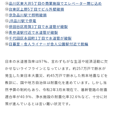
⑨
品川区東大井5丁目の商業施設でエレベーター閉じ込め
⑩
台東区上野5丁目でビル外壁破損
⑪
京急品川駅で照明破損
⑫
JR品川駅で停電
⑬
世田谷区用賀3丁目で水道管が破裂
⑭
表参道駅付近で水道管が破裂
⑮
千代田区永田町1丁目で水道管が破裂
⑯
日暮里・舎人ライナーが舎人公園駅付近で脱輪
日本の水道普及率は97%、言わずもがな生活や経済活動に欠
かせないライフラインとなっています。約257万戸で断水が
発生した東日本大震災、約45万戸で断水した熊本地震などを
教訓に、国や地方自治体は耐震化を進めています。しかし当
然予算の制約もあり、令和2年3月末現在で、基幹管路の耐震
適合率が40.9％、浄水施設の耐震化率32.6％など、十分に対
策が進んでいるとは言い難い状況です。