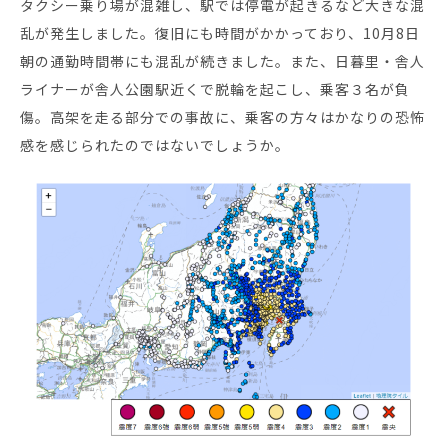
タクシー乗り場が混雑し、駅では停電が起きるなど大きな混
乱が発生しました。復旧にも時間がかかっており、10月8日
セミナー・イベント
朝の通勤時間帯にも混乱が続きました。また、日暮里・舎人
ライナーが舎人公園駅近くで脱輪を起こし、乗客３名が負
企業情報
傷。高架を走る部分での事故に、乗客の方々はかなりの恐怖
感を感じられたのではないでしょうか。
ニュース
ミッション
経営チーム
沿革
会社概要
パートナー
採用情報
お問い合わせ