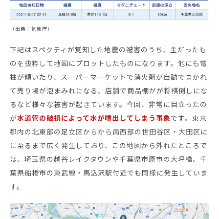
お役立ち資料
（出典：気象庁）
下記はスペクティが覚知した地震の被害のうち、主だったも
のを抜粋して地図にプロットしたものになります。他にも電
柱が傾いたり、スーパーマーケットで消火剤が自動でまかれ
て売り場が泡まみれになる、店舗で商品棚がが将棋倒しにな
るなど様々な被害が起きています。今回、非常に目立ったの
が
水道管の破損によって水が噴出してしまう事象
です。東京
都内の北東部の足立区からから南西部の世田谷区・大田区に
に至るまで広く発生しており、この地図から外れたところで
は、埼玉県の越谷レイクタウンや千葉県市原市の大坪橋、千
葉県船橋市の東武線・馬込沢駅付近でも同様に発生していま
す。