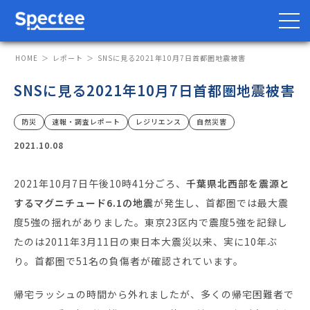
HOME
レポート
SNSに見る2021年10月7日首都圏地震被害
SNSに見る2021年10月7日首都圏地震被害
防災・BCP向け
サプライチェーン向け
防災
速報・調査レポート
レジリエンス
自然災害
2021.10.08
サービス
2021年10月7日午後10時41分ごろ、
千葉県北西部を震源と
Spectee Pro
するマグニチュード6.1の地震
が発生し、首都圏では最大震
Spectee SCR
度5強の揺れがありました。東京23区内で震度5強を記録し
スマートリスク管理
たのは2011年3月11日の東日本大震災以来、実に10年ぶ
り。首都圏で51名の負傷者が確認されています。
導入事例
帰宅ラッシュの時間から外れましたが、多くの帰宅困難者で
レポート