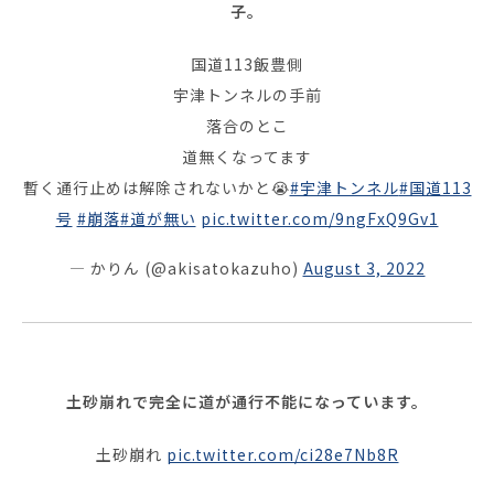
子。
国道113飯豊側
宇津トンネルの手前
落合のとこ
道無くなってます
暫く通行止めは解除されないかと😭
#宇津トンネル
#国道113
号
#崩落
#道が無い
pic.twitter.com/9ngFxQ9Gv1
— かりん (@akisatokazuho)
August 3, 2022
土砂崩れで完全に道が通行不能になっています。
土砂崩れ
pic.twitter.com/ci28e7Nb8R