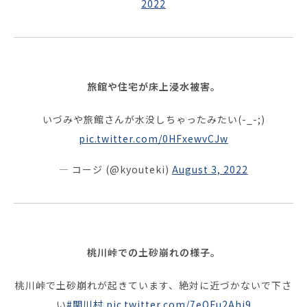
2022
旅館や住宅が床上浸水被害。
いづみや旅館さんが水没しちゃったみたい(-_-;)
pic.twitter.com/0HFxewvCJw
— コージ (@kyouteki)
August 3, 2022
桃川峠での土砂崩れの様子。
桃川峠で土砂崩れが起きています、絶対に近づかないで下さ
い
#関川村
pic.twitter.com/7eQFu2Ahi9