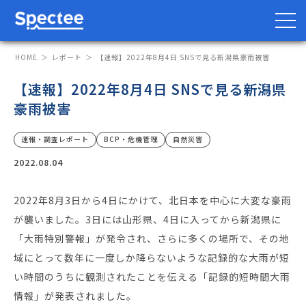
HOME
レポート
【速報】2022年8月4日 SNSで見る新潟県豪雨被害
【速報】2022年8月4日 SNSで見る新潟県
豪雨被害
防災・BCP向け
サプライチェーン向け
速報・調査レポート
BCP・危機管理
自然災害
サービス
2022.08.04
Spectee Pro
2022年8月3日から4日にかけて、北日本を中心に大変な豪雨
Spectee SCR
が襲いました。3日には山形県、4日に入ってから新潟県に
スマートリスク管理
「大雨特別警報」が発令され、さらに多くの場所で、その地
域にとって数年に一度しか降らないような記録的な大雨が短
導入事例
い時間のうちに観測されたことを伝える「記録的短時間大雨
情報」が発表されました。
レポート