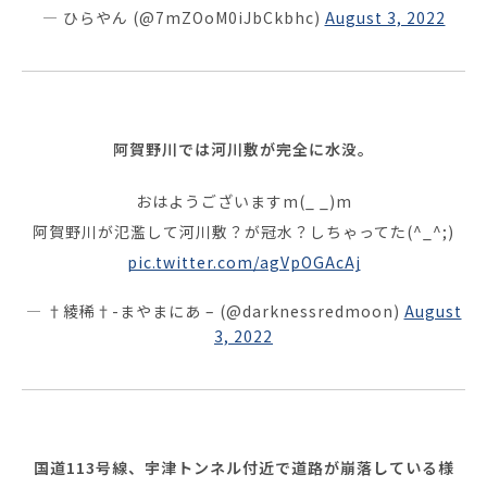
— ひらやん (@7mZOoM0iJbCkbhc)
August 3, 2022
阿賀野川では河川敷が完全に水没。
おはようございますm(_ _)m
阿賀野川が氾濫して河川敷？が冠水？しちゃってた(^_^;)
pic.twitter.com/agVpOGAcAj
— †綾稀†-まやまにあ – (@darknessredmoon)
August
3, 2022
国道113号線、宇津トンネル付近で道路が崩落している様