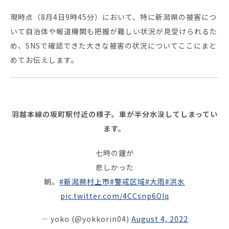
現時点（8月4日9時45分）において、特に新潟県の被害につ
セミナー・イベント
いて自治体や報道機関も把握が難しい状況が見受けられるた
め、SNSで確認できた大きな被害の状況についてここにまと
企業情報
めてお伝えします。
ニュース
ミッション
経営チーム
羽越本線の坂町駅付近の様子。車が半分水没してしまってい
ます。
沿革
会社概要
七時の鐘が
パートナー
悲しかった
朝。
#新潟県村上市
#警戒区域
#大雨
#洪水
採用情報
pic.twitter.com/4CCsnp6OIq
お問い合わせ
— yoko (@yokkorin04)
August 4, 2022