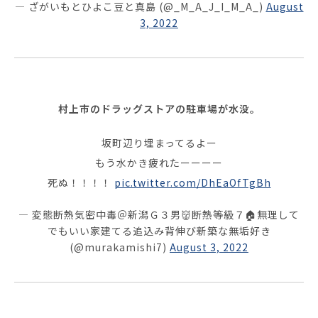
— ざがいもとひよこ豆と真島 (@_M_A_J_I_M_A_)
August
3, 2022
村上市のドラッグストアの駐車場が水没。
坂町辺り埋まってるよー
もう水かき疲れたーーーー
死ぬ！！！！
pic.twitter.com/DhEaOfTgBh
— 変態断熱気密中毒＠新潟Ｇ３男👹断熱等級７🏠️無理して
でもいい家建てる追込み背伸び新築な無垢好き
(@murakamishi7)
August 3, 2022