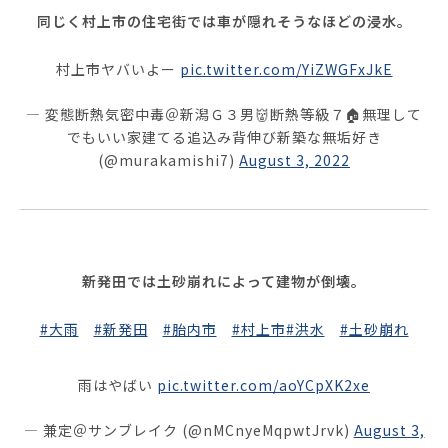
同じく村上市の住宅街では車が隠れそうなほどの浸水。
村上市ヤバいよー
pic.twitter.com/YiZWGFxJkE
— 変態断熱気密中毒＠新潟Ｇ３男👹断熱等級７🏠️無理して
でもいい家建てる追込み背伸び新築な無垢好き
(@murakamishi7)
August 3, 2022
新発田では土砂崩れによって建物が倒壊。
#大雨
#新発田
#胎内市
#村上市
#洪水
#土砂崩れ
雨はやばい
pic.twitter.com/aoYCpXK2xe
— 兼定＠サンブレイク (@nMCnyeMqpwtJrvk)
August 3,