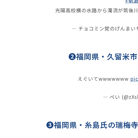
#朝
光陽高校横の水路から濁流が筑後
— チョコミン党のげんまいち (
❷福岡県・久留米市
えぐいてwwwwwww
pi
— ぺい (@zXs
❸福岡県・糸島氏の瑞梅