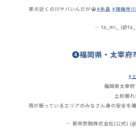
家の近くの川ヤバいんだが😭
#糸島
#瑞梅寺川
— ta_mi_ (@ta
❹福岡県・太宰府
#
福岡県太宰府
土砂崩れ
雨が振っているエリアのみなさん身の安全を
— 新栄防蝕株式会社(公式) (@sh