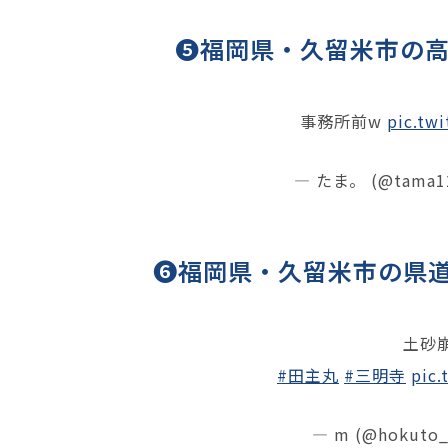
❺福岡県・久留米市の
事務所前w
pic.tw
— たま。 (@tama1
❻福岡県・久留米市の県道
土砂
#田主丸
#三明寺
pic.
— m (@hokuto_