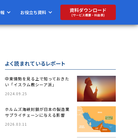
資料ダウンロード
情報
お役立ち資料
(サービス概要・料金表)
よく読まれているレポート
中東情勢を見る上で知っておきた
い「イスラム教シーア派」
2024.09.25
ホルムズ海峡封鎖が日本の製造業
サプライチェーンに与える影響
2026.03.11