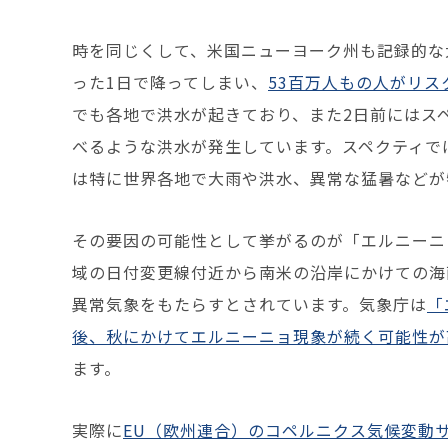
時を同じくして、米国ニューヨーク州も記録的な
った1日で降ってしまい、
53百万人もの人がリ
でも各地で洪水が起きており、また2日前にはス
べるような洪水が発生しています。スペクティで
は特に世界各地で大雨や洪水、異常な猛暑などが
その要因の可能性として挙がるのが「エルニーニ
域の日付変更線付近から南米の沿岸にかけての海
異常気象をもたらすとされています。気象庁は
「
後、秋にかけてエルニーニョ現象が続く可能性が
ます。
実際に
EU（欧州連合）のコペルニクス気候変動