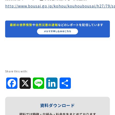
http://www.bousai.go.jp/kohou/kouhoubousai/h27/79/s
Share this with:
Facebook
X
Line
LinkedIn
共
有
資料ダウンロード