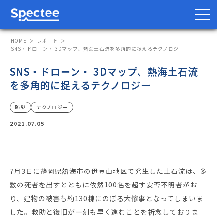
HOME
レポート
SNS・ドローン・ 3Dマップ、熱海土石流を多角的に捉えるテクノロジー
SNS・ドローン・ 3Dマップ、熱海土石流
防災・BCP向け
サプライチェーン向け
を多角的に捉えるテクノロジー
サービス
防災
テクノロジー
2021.07.05
Spectee Pro
Spectee SCR
スマートリスク管理
7月3日に静岡県熱海市の伊豆山地区で発生した土石流は、多
数の死者を出すとともに依然100名を超す安否不明者がお
導入事例
り、建物の被害も約130棟にのぼる大惨事となってしまいま
した。救助と復旧が一刻も早く進むことを祈念しておりま
レポート