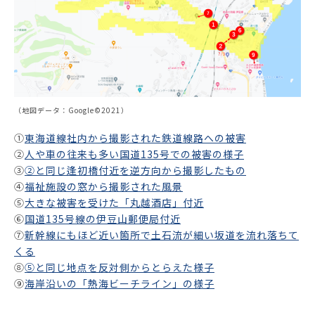
お役立ち資料
（地図データ：Google©2021）
①
東海道線社内から撮影された鉄道線路への被害
②
人や車の往来も多い国道135号での被害の様子
③
②と同じ逢初橋付近を逆方向から撮影したもの
④
福祉施設の窓から撮影された風景
⑤
大きな被害を受けた「丸越酒店」付近
⑥
国道135号線の伊豆山郵便局付近
⑦
新幹線にもほど近い箇所で土石流が細い坂道を流れ落ちて
くる
⑧
⑤と同じ地点を反対側からとらえた様子
⑨
海岸沿いの「熱海ビーチライン」の様子