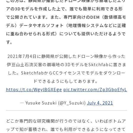
この方は、静岡県が撮影したドローン映像から崩壊したエリ
アの3Dモデルを作成した上で、誰でも簡単に利用できる形
で公開されています。また、専門家向けのDEM（数値標高モ
デル）データやオルソフォト（地理情報システムなどに正確
に重ね合わせられる形式）についても提供いただけるようで
す。
2021年7月4日に静岡県が公開したドローン映像から作った
伊豆山土石流災害の崩壊地の3DモデルをSktchfabに置きま
した。SketchfabからCCライセンスでモデルをダウンロー
ドできるようにもしてあります。
https://t.co/WgylBGXEge
pic.twitter.com/Zp3GboEfyL
— Yusuke Suzuki (@Y_Suzuki)
July 4, 2021
どこか専門的な研究機関が行うのではなく、いわばボトムア
ップで知が蓄積され、誰でも利用ができるようになってきて