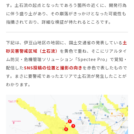
す。土石流の起点となったであろう箇所の近くに、開発行為
に伴う盛り土があり、その崩落がきっかけとなった可能性も
セミナー・イベント
指摘されており、詳細な検証が待たれるところです。
企業情報
下記は、伊豆山地区の地図に、国土交通省の発表している
土
ニュース
砂災害警戒区域（土石流）
を黄色で重ね、そこにリアルタイ
ミッション
ム防災・危機管理ソリューション「Spectee Pro」で覚知・
経営チーム
配信した
SNS投稿の位置と撮影の向き
を赤色で表したもので
す。まさに要警戒であったエリアで土石流が発生したことが
沿革
わかります。
会社概要
パートナー
採用情報
お問い合わせ