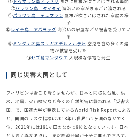
⑨
ドゥマラン島アラセリ
まさに屋根が吹きとばされる瞬間
⑩
パラワン島 タイタイ
海沿いの家がまるごと流される
⑪
パラワン島 デュマラン
屋根が吹きとばされた家屋の様
子
⑫
レイテ島 アバヨッグ
海沿いの家屋などが被害を受けてい
る
⑬
ミンダナオ島スリガオデルノルテ州
空港を含め多くの建
物が被害を受けた
⑭
セブ島マンダウエ
大規模な停電も発生
同じ災害大国として
フィリピンは雪こそ降りませんが、日本と同様に台風、洪
水、地震、火山噴火など多くの自然災害に襲われる「災害大
国」で、国連大学が発表しているWorld Risk Reportによる
と、同国のリスク指標は2018年は世界172ヶ国のなかで3
位、2021年には181ヶ国のなかで8位となっています。日本
と大きく異なる点は、まだ経済発展が十分に進んでおらず、