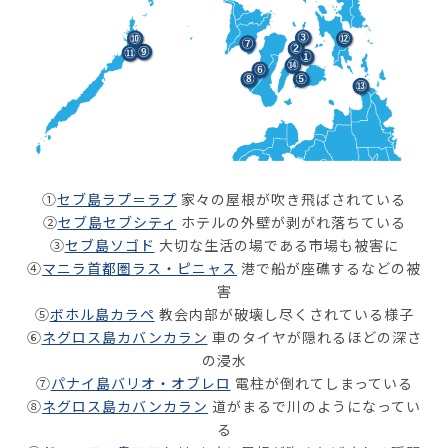
①
セブ島ラプ＝ラプ
家々の屋根が吹き飛ばされている
②
セブ島セブシティ
ホテルの外壁が剥がれ落ちている
③
セブ島ソゴド
大切な生活の場である市場も被害に
④
マニラ首都圏ラス・ピニャス
港で船が座礁するなどの被
害
⑤
ボホル島カラペ
教会内部が破壊し尽くされている様子
⑥
ネグロス島カバンカラン
車のタイヤが隠れるほどの深さ
の浸水
⑦
パナイ島バリオ・オブレロ
電柱が倒れてしまっている
⑧
ネグロス島カバンカラン
道がまるで川のようになってい
る