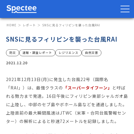
HOME
レポート
SNSに見るフィリピンを襲った台風RAI
SNSに見るフィリピンを襲った台風RAI
防災・BCP向け
サプライチェーン向け
防災
速報・調査レポート
レジリエンス
自然災害
2021.12.20
サービス
2021年12月13日(月)に発生した台風22号（国際名
Spectee Pro
「RAI」）は、最強クラスの
「スーパータイフーン」
と呼ば
Spectee SCR
れる勢力まで発達。16日午後にフィリピン東部シャルガオ島
スマートリスク管理
に上陸し、中部のセブ島やボホール島などを通過しました。
上陸直前の最大瞬間風速はJTWC（米軍・合同台風警報セン
導入事例
ター）の解析によると秒速72メートルを記録しました。
レポート