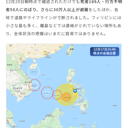
12月20日朝時点で確認されただけでも
死者169人・行方不明
者50人にのぼり、さらに30万人以上が避難
をしたほか、各
セミナー・イベント
地で道路やライフラインが寸断されました。フィリピンには
小さな島も多く、離島などでは連絡がとれていない場所もあ
企業情報
り、全体状況の把握はいまだに容易ではありません。
ニュース
ミッション
経営チーム
沿革
会社概要
パートナー
採用情報
お問い合わせ