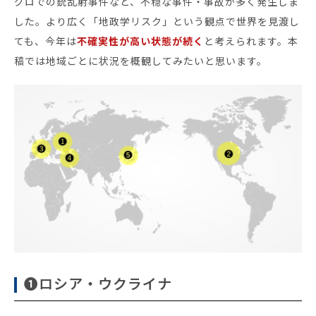
グロでの銃乱射事件など、不穏な事件・事故が多く発生しま
した。より広く「地政学リスク」という観点で世界を見渡し
セミナー・イベント
ても、今年は
不確実性が高い状態が続く
と考えられます。本
稿では地域ごとに状況を概観してみたいと思います。
企業情報
ニュース
ミッション
経営チーム
沿革
会社概要
パートナー
採用情報
お問い合わせ
❶ロシア・ウクライナ