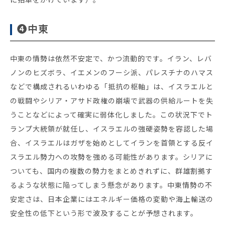
❹中東
中東の情勢は依然不安定で、かつ流動的です。イラン、レバ
ノンのヒズボラ、イエメンのフーシ派、パレスチナのハマス
などで構成されるいわゆる「抵抗の枢軸」は、イスラエルと
の戦闘やシリア・アサド政権の崩壊で武器の供給ルートを失
うことなどによって確実に弱体化しました。この状況下でト
ランプ大統領が就任し、イスラエルの強硬姿勢を容認した場
合、イスラエルはガザを始めとしてイランを首領とする反イ
スラエル勢力への攻勢を強める可能性があります。シリアに
ついても、国内の複数の勢力をまとめきれずに、群雄割拠す
るような状態に陥ってしまう懸念があります。中東情勢の不
安定さは、日本企業にはエネルギー価格の変動や海上輸送の
安全性の低下という形で波及することが予想されます。