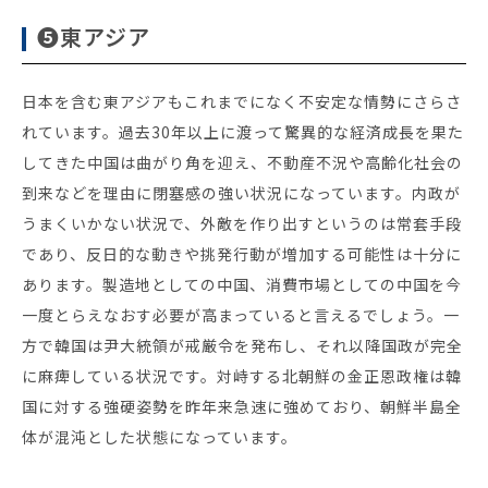
❺東アジア
日本を含む東アジアもこれまでになく不安定な情勢にさらさ
れています。過去30年以上に渡って驚異的な経済成長を果た
してきた中国は曲がり角を迎え、不動産不況や高齢化社会の
到来などを理由に閉塞感の強い状況になっています。内政が
うまくいかない状況で、外敵を作り出すというのは常套手段
であり、反日的な動きや挑発行動が増加する可能性は十分に
あります。製造地としての中国、消費市場としての中国を今
一度とらえなおす必要が高まっていると言えるでしょう。一
方で韓国は尹大統領が戒厳令を発布し、それ以降国政が完全
に麻痺している状況です。対峙する北朝鮮の金正恩政権は韓
国に対する強硬姿勢を昨年来急速に強めており、朝鮮半島全
体が混沌とした状態になっています。