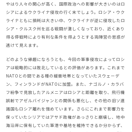
お役立ち資料
やはり人々の関心が高く、国際政治への影響が大きいのはロ
シアによるウクライナ侵攻の行く末でしょう。ロシア・ウク
ライナともに損耗は大きい中、ウクライナが逆に侵攻したロ
シア・クルスク州を巡る戦闘が激しくなっており、近くあり
得る停戦時により有利な条件を得ようとする両陣営の思惑が
透けて見えます。
どのような帰趨になろうとも、今回の軍事侵攻によってロシ
アは戦略的には敗北しているとの評価があります。これまで
NATOとの間である種の緩衝地帯となっていたスウェーデ
ン、フィンランドがNATOに加盟。また、ナゴルノ・カラバ
フ紛争で見放したアルメニアはロシアと距離を取り、飛行機
誤射でアゼルバイジャンとの関係も悪化し、その他の旧ソ連
諸国もロシア離れを強めています。さらにこれまで影響力を
保っていたシリアではアサド政権があっさりと崩壊し、地中
海沿岸に保有していた軍港や基地を維持できるか分からず、