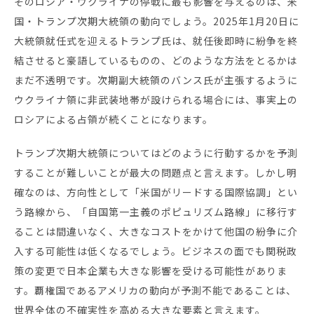
そのロシア・ウクライナの停戦に最も影響を与えるのは、米
国・トランプ次期大統領の動向でしょう。2025年1月20日に
大統領就任式を迎えるトランプ氏は、就任後即時に紛争を終
結させると豪語しているものの、どのような方法をとるかは
まだ不透明です。次期副大統領のバンス氏が主張するように
ウクライナ領に非武装地帯が設けられる場合には、事実上の
ロシアによる占領が続くことになります。
トランプ次期大統領についてはどのように行動するかを予測
することが難しいことが最大の問題点と言えます。しかし明
確なのは、方向性として「米国がリードする国際協調」とい
う路線から、「自国第一主義のポピュリズム路線」に移行す
ることは間違いなく、大きなコストをかけて他国の紛争に介
入する可能性は低くなるでしょう。ビジネスの面でも関税政
策の変更で日本企業も大きな影響を受ける可能性がありま
す。覇権国であるアメリカの動向が予測不能であることは、
世界全体の不確実性を高める大きな要素と言えます。