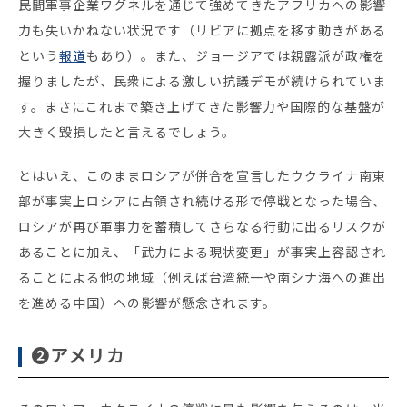
民間軍事企業ワグネルを通じて強めてきたアフリカへの影響
力も失いかねない状況です（リビアに拠点を移す動きがある
という
報道
もあり）。また、ジョージアでは親露派が政権を
握りましたが、民衆による激しい抗議デモが続けられていま
す。まさにこれまで築き上げてきた影響力や国際的な基盤が
大きく毀損したと言えるでしょう。
とはいえ、このままロシアが併合を宣言したウクライナ南東
部が事実上ロシアに占領され続ける形で停戦となった場合、
ロシアが再び軍事力を蓄積してさらなる行動に出るリスクが
あることに加え、「武力による現状変更」が事実上容認され
ることによる他の地域（例えば台湾統一や南シナ海への進出
を進める中国）への影響が懸念されます。
❷アメリカ