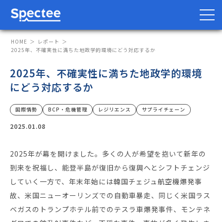
HOME
レポート
2025年、不確実性に満ちた地政学的環境にどう対応するか
2025年、不確実性に満ちた地政学的環境
防災・BCP向け
サプライチェーン向け
にどう対応するか
サービス
国際情勢
BCP・危機管理
レジリエンス
サプライチェーン
2025.01.08
Spectee Pro
Spectee SCR
2025年が幕を開けました。多くの人が希望を抱いて新年の
スマートリスク管理
到来を祝福し、能登半島が復旧から復興へとシフトチェンジ
していく一方で、年末年始には韓国チェジュ航空機爆発事
導入事例
故、米国ニューオーリンズでの自動車暴走、同じく米国ラス
ベガスのトランプホテル前でのテスラ車爆発事件、モンテネ
レポート