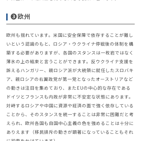
❸欧州
欧州も揺れています。米国に安全保障で依存することが難し
いという認識のもと、ロシア・ウクライナ停戦後の体制を構
築する必要がありますが、各国のスタンスは一枚岩ではなく
薄氷の上の結束と言うことができます。反ウクライナ支援を
訴えるハンガリー、親ロシア派が大統領に就任したスロバキ
ア、親ロシアの右翼政党が第一党となったオーストリアなど
の動きは注目を集めており、またEUの中心的な存在である
ドイツとフランスも内政が非常に不安定な状態にあります。
対峙するロシアや中国に資源や経済の面で強く依存している
ことから、そのスタンスを統一することは非常に困難だと考
えられ、欧州各国も自国中心主義の色を強めることは十分に
ありえます（移民排斥の動きが顕著になっていることもそれ
に拍車をかけています）。