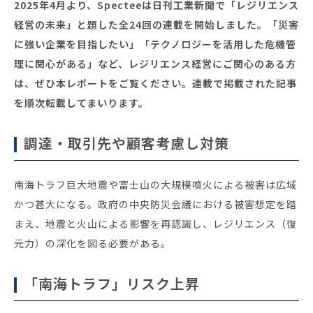
2025年4月より、Specteeは日刊工業新聞で「レジリエンス
経営の未来」と題した全24回の連載を開始しました。「災害
セミナー・イベント
に強い企業を目指したい」「テクノロジーを活用した危機管
理に関心がある」など、レジリエンス経営にご関心のある方
企業情報
は、ぜひ本レポートをご覧ください。連載で掲載された記事
を順次転載してまいります。
ニュース
ミッション
調達・取引先や顧客考慮し対策
経営チーム
沿革
南海トラフ巨大地震や富士山の大規模噴火による被害は広域
会社概要
かつ甚大になる。政府の中央防災会議における被害想定を踏
まえ、地震と火山による影響を再認識し、レジリエンス（復
パートナー
元力）の深化を図る必要がある。
採用情報
お問い合わせ
「南海トラフ」リスク上昇