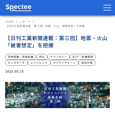
HOME
レポート
【日刊工業新聞連載：第三回】地震・火山「被害想定」を把握
【日刊工業新聞連載：第三回】地震・火山
防災・BCP向け
サプライチェーン向け
「被害想定」を把握
サービス
気候変動・気候危機
防災
テクノロジー
BCP・危機管理
ビッグデータ
レジリエンス
サプライチェーン
自然災害
Spectee Pro
2025.09.10
Spectee SCR
スマートリスク管理
導入事例
レポート