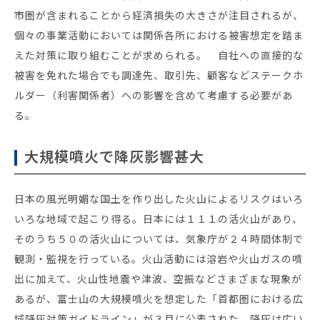
市圏が含まれることから経済損失の大きさが注目されるが、
個々の事業活動においては関係各所における被害想定を踏ま
えた対策に取り組むことが求められる。 自社への直接的な
被害を免れた場合でも調達先、取引先、顧客などステークホ
ルダー（利害関係者）への影響を含めて考慮する必要があ
る。
大規模噴火で降灰影響甚大
日本の風光明媚な国土を作り出した火山によるリスクはいろ
いろな地域で起こり得る。日本には１１１の活火山があり、
そのうち５０の活火山については、気象庁が２４時間体制で
観測・監視を行っている。火山活動には溶岩や火山ガスの噴
出に加えて、火山性地震や津波、空振などさまざまな現象が
あるが、富士山の大規模噴火を想定した「首都圏における広
域降灰対策ガイドライン」が３月に公表された。降灰は広い