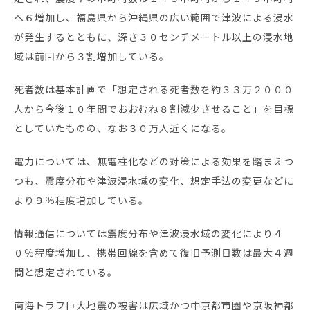
へ６増加し、福島県から沖縄県の広い範囲で津波による浸水
が発生するとともに、深さ３０センチメートル以上の浸水地
域は前回から３割増加している。
死者数は基本計画で「想定される死者数を約３３万２０００
人から今後１０年間でおおむね８割減少させること」を目標
としていたものの、なお３０万人近くになる。
電力については、無電柱化などの対策による効果を踏まえつ
つも、震度分布や津波浸水域の変化、想定手法の変更などに
より９％程度増加している。
情報通信については震度分布や津波浸水域の変化により４
０％程度増加し、携帯回線を含めて復旧予測日数は最大４週
間と想定されている。
南海トラフ巨大地震の被害は広域かつ中京都市圏や京阪神都