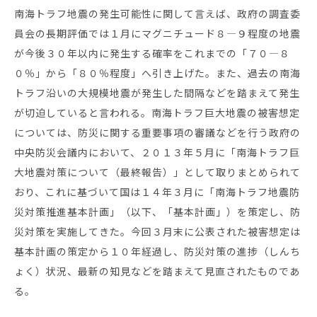
南海トラフ地震の発生可能性に関して言えば、政府の調査委
員会の長期評価では１月にマグニチュード８―９程度の地震
が今後３０年以内に発生する確率をこれまでの「７０―８
０％」から「８０％程度」へ引き上げた。また、過去の南海
トラフ沿いの大規模地震が発生した間隔などを踏まえて発生
が切迫していると言われる。南海トラフ巨大地震の被害想定
については、防災に関する重要事項の審議などを行う政府の
中央防災会議内において、２０１３年５月に「南海トラフ巨
大地震対策について（最終報告）」として取りまとめられて
おり、これに基づいて国は１４年３月に「南海トラフ地震防
災対策推進基本計画」（以下、「基本計画」）を策定し、防
災対策を実施してきた。今回３月末に公表された被害想定は
基本計画の策定から１０年経過し、防災対策の進捗（しんち
ょく）状況、最新の知見などを踏まえて見直されたものであ
る。