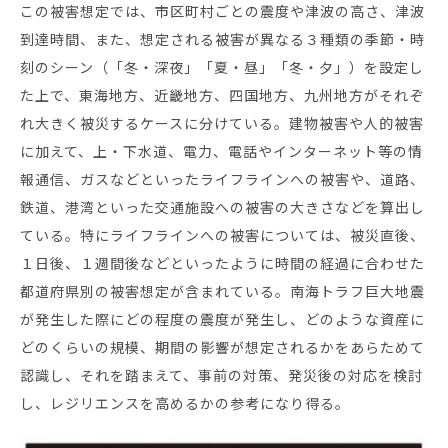
この被害想定では、市区町村ごとの震度や津波の高さ、津波
到達時間、また、想定される被害が異なる３種類の季節・時
刻のシーン（「冬・深夜」「夏・昼」「冬・夕」）を設定し
た上で、東海地方、近畿地方、四国地方、九州地方がそれぞ
れ大きく被災するケースに分けている。建物被害や人的被害
に加えて、上・下水道、電力、電話やインターネット等の情
報通信、ガスなどといったライフラインへの被害や、道路、
鉄道、港湾といった交通施設への被害の大きさなどを算出し
ている。特にライフラインへの被害については、被災直後、
１日後、１週間後などといったように時間の経過に合わせた
都道府県別の被害想定が含まれている。南海トラフ巨大地震
が発生した際にどの程度の震度が発生し、どのような資産に
どのくらいの規模、期間の影響が想定されるかをあらためて
認識し、それを踏まえて、事前の対策、発災後の対応を検討
し、レジリエンスを高めるかの参考になり得る。