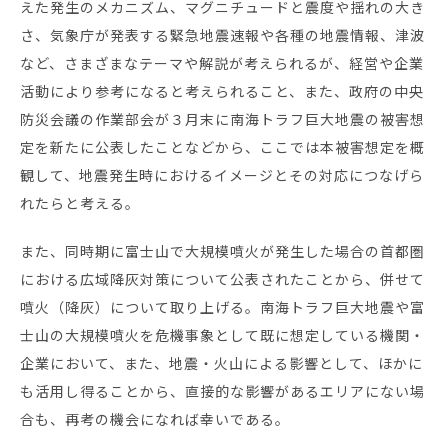
えた発生のメカニズム、マグニチュードと震度や揺れの大き
さ、気象庁が発表する緊急地震速報や各種の地震情報、津波
など、さまざまなテーマや解説が考えられるが、経営や企業
活動により参考になると考えられること、また、政府の中央
防災会議の作業部会が３月末に南海トラフ巨大地震の被害想
定を新たに公表したことなどから、ここでは本被害想定を概
観して、地震発生時におけるイメージとその対応につなげら
れたらと考える。
また、同時期に富士山で大規模噴火が発生した場合の首都圏
における広域降灰対策について公表されたことから、併せて
噴火（降灰）について取り上げる。南海トラフ巨大地震や富
士山の大規模噴火を危機事象として既に想定している機関・
企業において、また、地震・火山による影響として、ほかに
も活用し得ることから、直接的な影響があるエリアにない場
合も、再考の機会になれば幸いである。