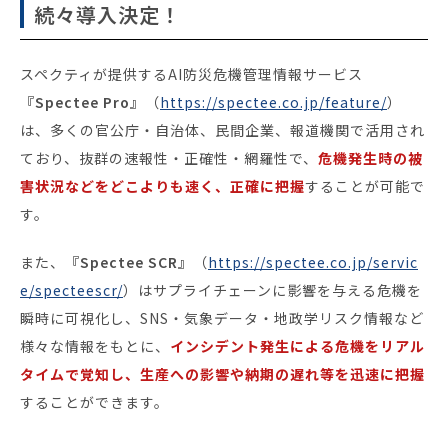
続々導入決定！
スペクティが提供するAI防災危機管理情報サービス
『Spectee Pro』
（
https://spectee.co.jp/feature/
）
は、多くの官公庁・自治体、民間企業、報道機関で活用され
ており、抜群の速報性・正確性・網羅性で、
危機発生時の被
害状況などをどこよりも速く、正確に把握
することが可能で
す。
また、
『Spectee SCR』
（
https://spectee.co.jp/servic
e/specteescr/
）はサプライチェーンに影響を与える危機を
瞬時に可視化し、SNS・気象データ・地政学リスク情報など
様々な情報をもとに、
インシデント発生による危機をリアル
タイムで覚知し、生産への影響や納期の遅れ等を迅速に把握
することができます。