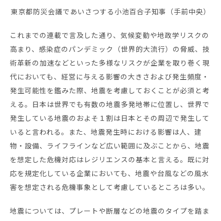
東京都防災会議であいさつする小池百合子知事（手前中央）
これまでの連載で言及した通り、気候変動や地政学リスクの
高まり、感染症のパンデミック（世界的大流行）の脅威、技
術革新の加速などといった多様なリスクが企業を取り巻く現
代においても、経営に与える影響の大きさおよび発生頻度・
発生可能性を鑑みた際、地震を考慮しておくことが必須と考
える。日本は世界でも有数の地震多発地帯に位置し、世界で
発生している地震のおよそ１割は日本とその周辺で発生して
いると言われる。また、地震発生時における影響は人、建
物・設備、ライフラインなど広い範囲に及ぶことから、地震
を想定した危機対応はレジリエンスの基本と言える。既に対
応を規定化している企業においても、地震や台風などの風水
害を想定される危機事象として考慮しているところは多い。
地震については、プレートや断層などの地震のタイプを踏ま