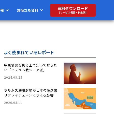
資料ダウンロード
情報
お役立ち資料
(サービス概要・料金表)
よく読まれているレポート
中東情勢を見る上で知っておきた
い「イスラム教シーア派」
2024.09.25
ホルムズ海峡封鎖が日本の製造業
サプライチェーンに与える影響
2026.03.11