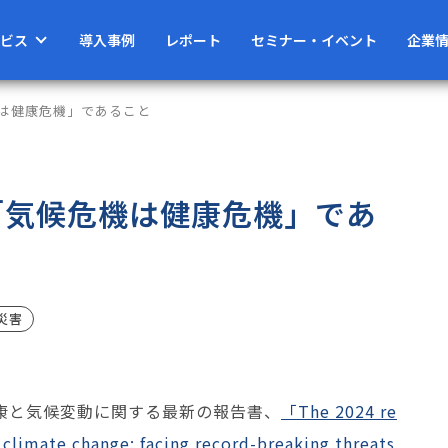
ビス
導入事例
レポート
セミナー・イベント
企業
機は健康危機」であること
る「気候危機は健康危機」であ
災害
、健康と気候変動に関する最新の報告書、
「The 2024 re
climate change: facing record-breaking threats