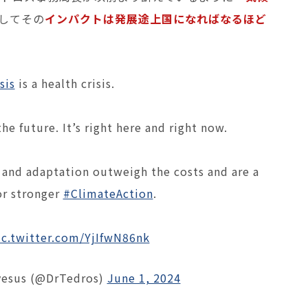
してその
インパクトは発展途上国になればなるほど
sis
is a health crisis.
the future. It’s right here and right now.
 and adaptation outweigh the costs and are a
or stronger
#ClimateAction
.
ic.twitter.com/YjIfwN86nk
esus (@DrTedros)
June 1, 2024