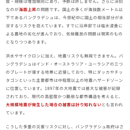
度・規模は増加傾向にあり、予断は許しません。さらに深刻
なのが
海面上昇
の問題です。国土の多くが海抜数メートル以
下であるバングラデシュは、今世紀中に国土の相当部分が水
没するリスクを抱えています。すでに沿岸部では塩水浸食に
よる農地の劣化が進んでおり、気候難民の問題は現実のもの
となりつつあります。
洪水やサイクロンに加え、地震リスクも無視できません。バ
ングラデシュはインド・オーストラリア・ユーラシアの三つ
のプレートが接する地帯に近接しており、特にダッカやチッ
タゴンといった主要都市は中程度以上の地震ハザードゾーン
に位置しています。1897年の大地震では甚大な被害が記録
されており、現代の高密度かつ脆弱な都市構造を考えると、
大規模地震が発生した場合の被害は計り知れない
とも言われ
ています。
こうした多重の災害リスクに対し、バングラデシュ政府はさ