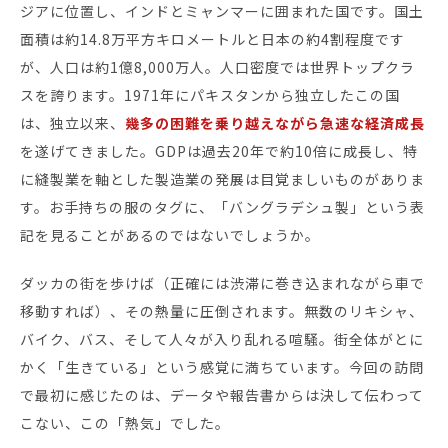
ジアに位置し、インドとミャンマーに囲まれた国です。国土
面積は約14.8万平方キロメートルと日本の約4割程度です
セミナー・イベント
が、人口は約1億8,000万人。人口密度では世界トップクラ
スを誇ります。1971年にパキスタンから独立したこの国
企業情報
は、独立以来、
幾多の困難を乗り越えながら急速な経済成長
を遂げてきました。GDPは過去20年で約10倍に成長し、特
ニュース
に縫製業を軸とした製造業の発展は目覚ましいものがありま
ミッション
す。お手持ちの服のタグに、「バングラデシュ製」という表
経営チーム
記を見ることがあるのではないでしょうか。
沿革
ダッカの街を歩けば（正確には渋滞に巻き込まれながら車で
会社概要
移動すれば）、その熱量に圧倒されます。無数のリキシャ、
パートナー
バイク、バス、そして人々が入り乱れる喧騒。街全体がとに
採用情報
かく「生きている」という感覚に満ちています。今回の訪問
お問い合わせ
で最初に感じたのは、データや報告書からは決して伝わって
こない、この「熱気」でした。