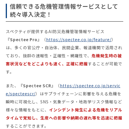
信頼できる危機管理情報サービスとして
続々導入決定！
スペクティが提供するAI防災危機管理情報サービス
『Spectee Pro』
（
https://spectee.co.jp/feature/
）
は、多くの官公庁・自治体、民間企業、報道機関で活用され
ており、抜群の速報性・正確性・網羅性で、
危機発生時の被
害状況などをどこよりも速く、正確に把握
することが可能で
す。
また、
『Spectee SCR』
（
https://spectee.co.jp/servic
e/specteescr/
）はサプライチェーンに影響を与える危機を
瞬時に可視化し、SNS・気象データ・地政学リスク情報など
様々な情報をもとに、
インシデント発生による危機をリアル
タイムで覚知し、生産への影響や納期の遅れ等を迅速に把握
することができます。