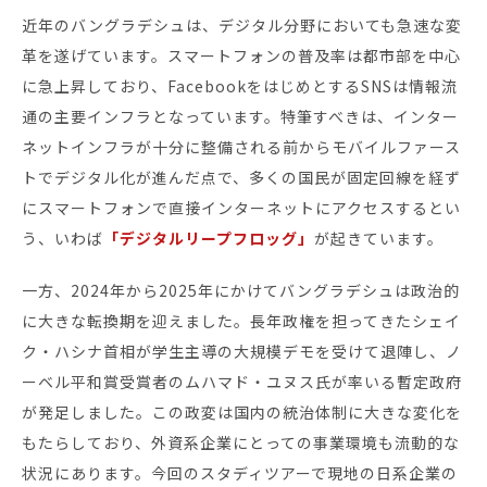
お役立ち資料
近年のバングラデシュは、デジタル分野においても急速な変
革を遂げています。スマートフォンの普及率は都市部を中心
に急上昇しており、FacebookをはじめとするSNSは情報流
通の主要インフラとなっています。特筆すべきは、インター
ネットインフラが十分に整備される前からモバイルファース
トでデジタル化が進んだ点で、多くの国民が固定回線を経ず
にスマートフォンで直接インターネットにアクセスするとい
う、いわば
「デジタルリープフロッグ」
が起きています。
一方、2024年から2025年にかけてバングラデシュは政治的
に大きな転換期を迎えました。長年政権を担ってきたシェイ
ク・ハシナ首相が学生主導の大規模デモを受けて退陣し、ノ
ーベル平和賞受賞者のムハマド・ユヌス氏が率いる暫定政府
が発足しました。この政変は国内の統治体制に大きな変化を
もたらしており、外資系企業にとっての事業環境も流動的な
状況にあります。今回のスタディツアーで現地の日系企業の