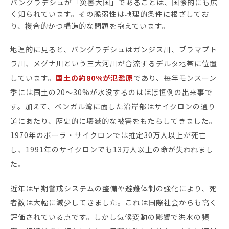
バングラデシュが「災害大国」であることは、国際的にも広
く知られています。その脆弱性は地理的条件に根ざしてお
り、複合的かつ構造的な問題を抱えています。
地理的に見ると、バングラデシュはガンジス川、ブラマプト
ラ川、メグナ川という三大河川が合流するデルタ地帯に位置
しています。
国土の約80%が氾濫原
であり、毎年モンスーン
季には国土の20〜30%が水没するのはほぼ恒例の出来事で
す。加えて、ベンガル湾に面した沿岸部はサイクロンの通り
道にあたり、歴史的に壊滅的な被害をもたらしてきました。
1970年のボーラ・サイクロンでは推定30万人以上が死亡
し、1991年のサイクロンでも13万人以上の命が失われまし
た。
近年は早期警戒システムの整備や避難体制の強化により、死
者数は大幅に減少してきました。これは国際社会からも高く
評価されている点です。しかし気候変動の影響で洪水の頻