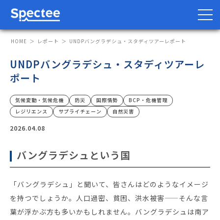
HOME
レポート
UNDPバングラデシュ・スタディツアーレポート
UNDPバングラデシュ・スタディツアーレ
ポート
防災・BCP向け
サプライチェーン向け
気候変動・気候危機
防災
国際情勢
BCP・危機管理
サービス
レジリエンス
サプライチェーン
自然災害
2026.04.08
Spectee Pro
Spectee SCR
バングラデシュという国
スマートリスク管理
「バングラデシュ」と聞いて、皆さんはどのようなイメージ
導入事例
を持つでしょうか。人口過密、貧困、洪水被害——そんな言
葉が浮かぶ方も多いかもしれません。バングラデシュは南ア
レポート