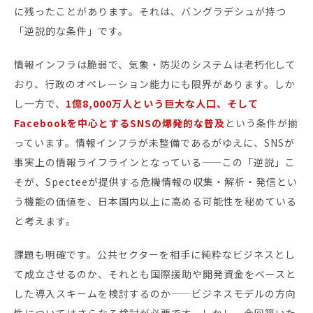
に残ったことがあります。それは、バングラデシュが持つ
「逆説的な条件」です。
情報インフラは脆弱で、気象・防災のシステムは老朽化して
おり、行政のオペレーション能力にも限界があります。しか
し一方で、
1億8,000万人という巨大な人口、そして
Facebookを中心とするSNSの爆発的な普及
という条件が揃
っています。情報インフラが未整備であるがゆえに、SNSが
事実上の情報ライフラインとなっている——この「逆説」こ
そが、Specteeが提供する危機情報の収集・解析・発信とい
う機能の価値を、日本国内以上に高める可能性を秘めている
と考えます。
課題も明確です。公共セクターを相手に純粋なビジネスとし
て成立させるのか、それとも国際援助や開発資金をベースと
した導入スキームを検討するのか——ビジネスモデルの方向